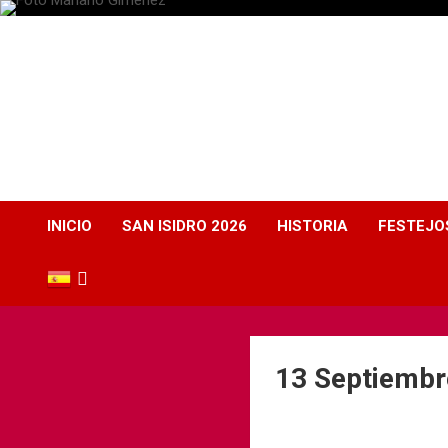
Plaza de Toros
Albacete
Web dedicada a la plaza de Toros de Albacete
INICIO
SAN ISIDRO 2026
HISTORIA
FESTEJO
13 Septiembr