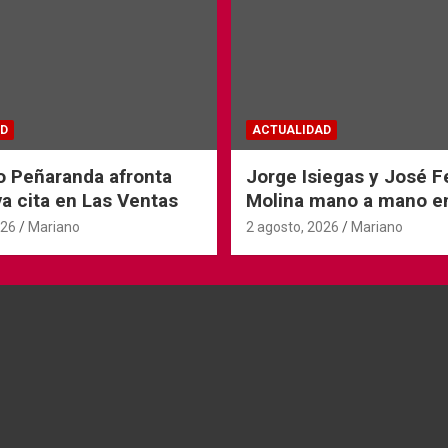
D
ACTUALIDAD
o Peñaranda afronta
Jorge Isiegas y José 
a cita en Las Ventas
Molina mano a mano e
Andorra
026
Mariano
2 agosto, 2026
Mariano