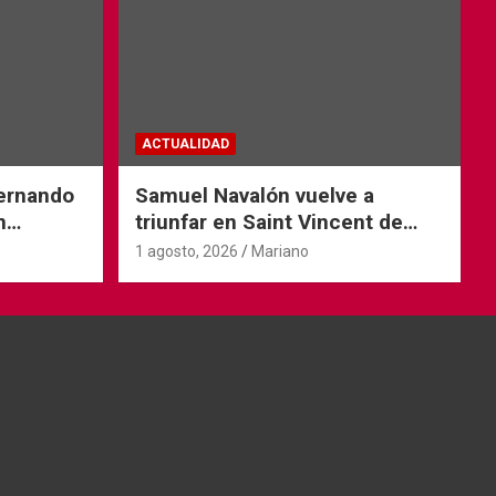
ACTUALIDAD
Fernando
Samuel Navalón vuelve a
n
triunfar en Saint Vincent de
Tyrosse
1 agosto, 2026
Mariano