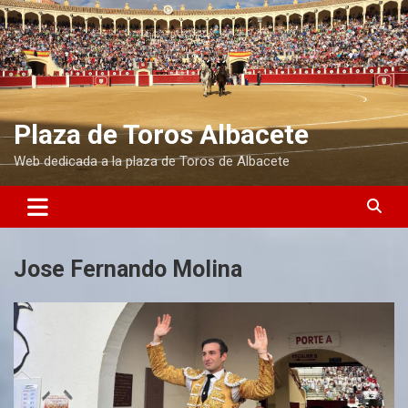
S
a
l
t
a
r
a
Plaza de Toros Albacete
l
Web dedicada a la plaza de Toros de Albacete
c
o
n
t
e
n
Jose Fernando Molina
i
d
o