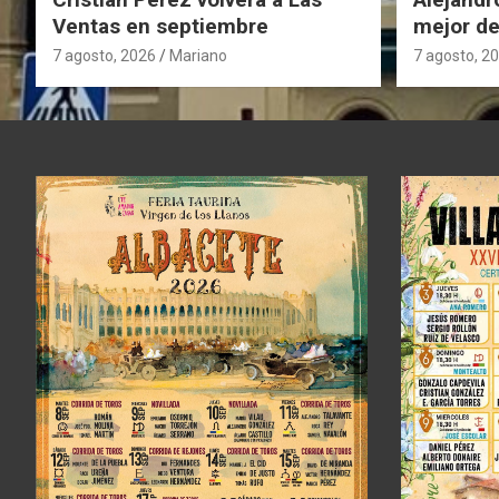
Ventas en septiembre
mejor de
Ventas
7 agosto, 2026
Mariano
7 agosto, 2