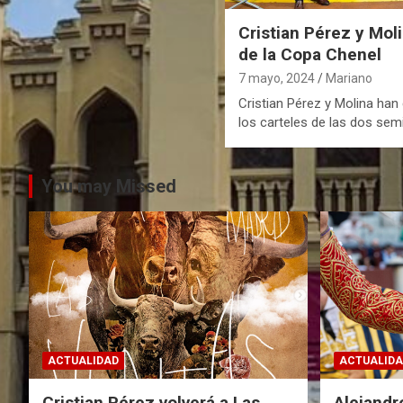
Cristian Pérez y Mol
de la Copa Chenel
7 mayo, 2024
Mariano
Cristian Pérez y Molina ha
los carteles de las dos sem
You may Missed
ACTUALIDAD
ACTUALIDA
Cristian Pérez volverá a Las
Alejandr