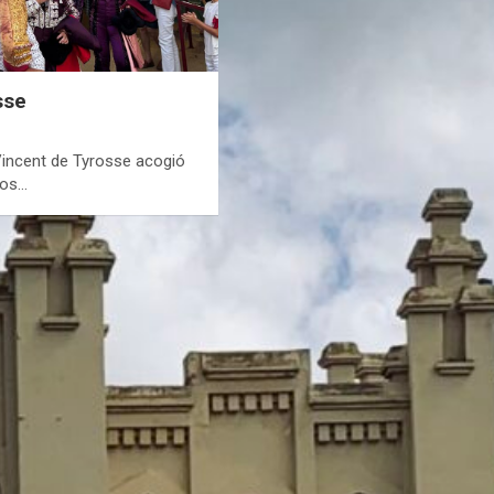
sse
Vincent de Tyrosse acogió
los…