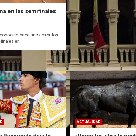
ina en las semifinales
n conocido hace unos minutos
ifinales en…
D
ACTUALIDAD
o Peñaranda deja lo
«Pompito» abre la noc