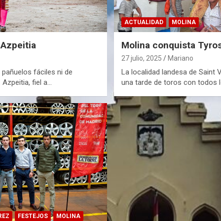
ACTUALIDAD
MOLINA
 Azpeitia
Molina conquista Tyro
27 julio, 2025
Mariano
e pañuelos fáciles ni de
La localidad landesa de Saint 
zpeitia, fiel a…
una tarde de toros con todos 
REZ
FESTEJOS
MOLINA