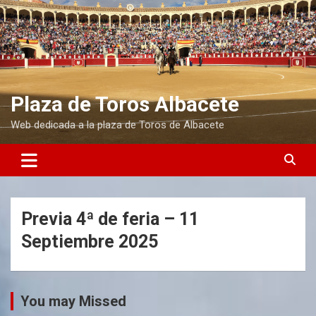
S
a
l
t
a
r
a
Plaza de Toros Albacete
l
Web dedicada a la plaza de Toros de Albacete
c
o
n
t
e
n
i
Previa 4ª de feria – 11
d
Septiembre 2025
o
You may Missed