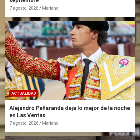
septiembre
t
7 agosto, 2026
Mariano
r
a
d
a
s
ACTUALIDAD
Alejandro Peñaranda deja lo mejor de la noche
en Las Ventas
7 agosto, 2026
Mariano