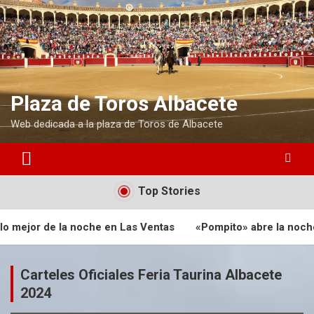
S
a
l
t
a
r
a
Plaza de Toros Albacete
l
Web dedicada a la plaza de Toros de Albacete
c
o
n
t
e
Top Stories
n
i
n Las Ventas
«Pompito» abre la noche de Peñaranda en Las
d
o
Carteles Oficiales Feria Taurina Albacete
2024