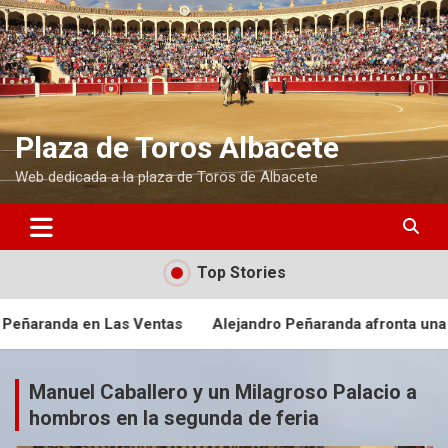
S
a
l
t
a
r
a
Plaza de Toros Albacete
l
Web dedicada a la plaza de Toros de Albacete
c
o
n
t
e
Top Stories
n
i
Ventas
Alejandro Peñaranda afronta una nueva cita en Las V
d
o
Manuel Caballero y un Milagroso Palacio a
hombros en la segunda de feria