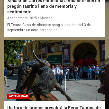
Sebastián Cortés emociona a Albacete con un
pregón taurino lleno de memoria y
sentimiento
4 septiembre, 2025
Mariano
El Teatro Circo de Albacete acogió la noche del 3 de
septiembre un acto cargado de…
ACTUALIDAD
Un toro de bronce presidirá la Feria Taurina de