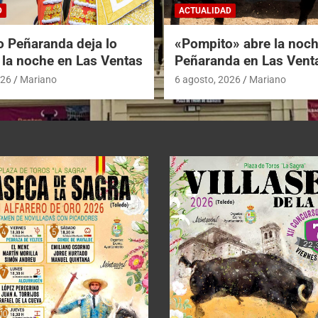
D
ACTUALIDAD
o Peñaranda deja lo
«Pompito» abre la noc
 la noche en Las Ventas
Peñaranda en Las Vent
026
Mariano
6 agosto, 2026
Mariano