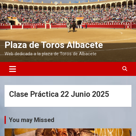
S
a
l
t
a
r
a
Plaza de Toros Albacete
l
Web dedicada a la plaza de Toros de Albacete
c
o
n
t
e
n
i
Clase Práctica 22 Junio 2025
d
o
You may Missed