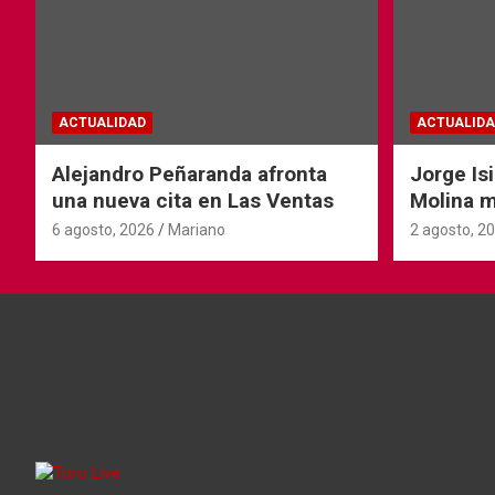
ACTUALIDAD
ACTUALIDA
Alejandro Peñaranda afronta
Jorge Is
una nueva cita en Las Ventas
Molina 
Andorra
6 agosto, 2026
Mariano
2 agosto, 2