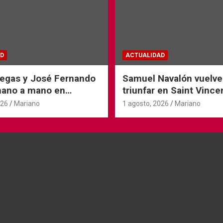
D
ACTUALIDAD
iegas y José Fernando
Samuel Navalón vuelve
mano a mano en
triunfar en Saint Vince
Tyrosse
026
Mariano
1 agosto, 2026
Mariano