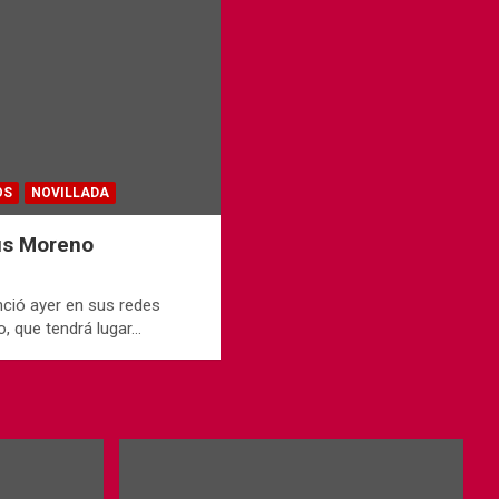
OS
NOVILLADA
ús Moreno
nció ayer en sus redes
, que tendrá lugar…