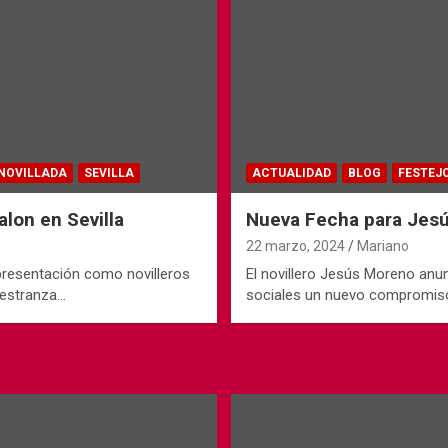
NOVILLADA
SEVILLA
ACTUALIDAD
BLOG
FESTEJ
lon en Sevilla
Nueva Fecha para Jes
22 marzo, 2024
Mariano
 presentación como novilleros
El novillero Jesús Moreno anu
aestranza…
sociales un nuevo compromiso