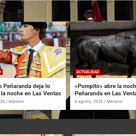
D
ACTUALIDAD
o Peñaranda deja lo
«Pompito» abre la noc
 la noche en Las Ventas
Peñaranda en Las Vent
026
Mariano
6 agosto, 2026
Mariano