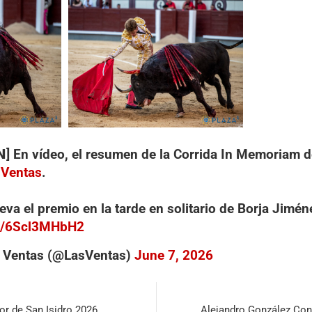
𝗡] En vídeo, el resumen de la Corrida In Memoriam
sVentas
.
eva el premio en la tarde en solitario de Borja Jimén
om/6Scl3MHbH2
s Ventas (@LasVentas)
June 7, 2026
or de San Isidro 2026
Alejandro González Con