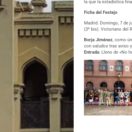
la que la estadística fin
Ficha del Festejo
Madrid. Domingo, 7 de j
(3º bis). Victoriano del 
Borja Jiménez
, como ún
con saludos tras aviso 
Entrada:
Lleno de «No hay