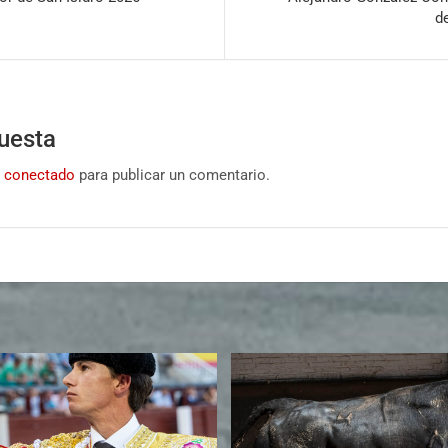
d
uesta
r
conectado
para publicar un comentario.