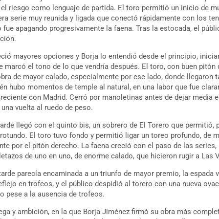
el riesgo como lenguaje de partida. El toro permitió un inicio de m
era serie muy reunida y ligada que conectó rápidamente con los ten
o fue apagando progresivamente la faena. Tras la estocada, el públ
ción.
reció mayores opciones y Borja lo entendió desde el principio, inicia
 marcó el tono de lo que vendría después. El toro, con buen pitón 
 obra de mayor calado, especialmente por ese lado, donde llegaron 
én hubo momentos de temple al natural, en una labor que fue cla
reciente con Madrid. Cerró por manoletinas antes de dejar media e
n una vuelta al ruedo de peso.
arde llegó con el quinto bis, un sobrero de El Torero que permitió, po
otundo. El toro tuvo fondo y permitió ligar un toreo profundo, de 
te por el pitón derecho. La faena creció con el paso de las series,
letazos de uno en uno, de enorme calado, que hicieron rugir a Las 
arde parecía encaminada a un triunfo de mayor premio, la espada vo
reflejo en trofeos, y el público despidió al torero con una nueva ova
o pese a la ausencia de trofeos.
rega y ambición, en la que Borja Jiménez firmó su obra más complet