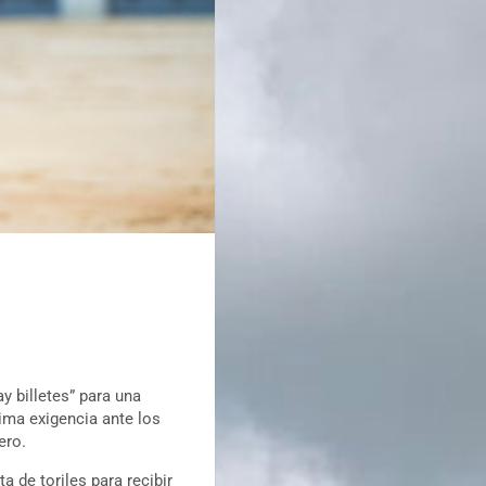
 billetes” para una
ma exigencia ante los
ero.
a de toriles para recibir