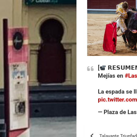
[
𝗥𝗘𝗦𝗨𝗠
Mejías en
#La
La espada se ll
pic.twitter.c
— Plaza de La
Talavante Triunfad