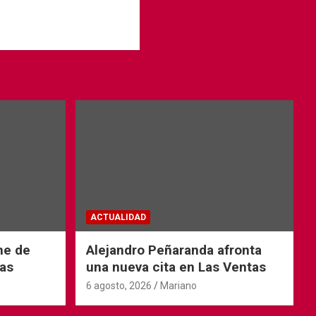
ACTUALIDAD
he de
Alejandro Peñaranda afronta
as
una nueva cita en Las Ventas
6 agosto, 2026
Mariano