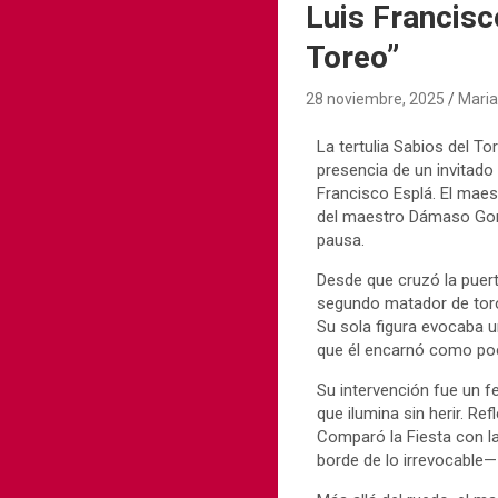
Luis Francisc
Toreo”
28 noviembre, 2025
Mari
La tertulia Sabios del T
presencia de un invitado
Francisco Esplá. El maes
del maestro Dámaso Gonz
pausa.
Desde que cruzó la puert
segundo matador de toro
Su sola figura evocaba un
que él encarnó como poco
Su intervención fue un f
que ilumina sin herir. Ref
Comparó la Fiesta con la
borde de lo irrevocable