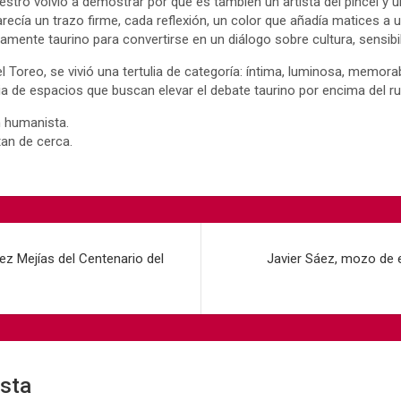
estro volvió a demostrar por qué es también un artista del pincel y u
ecía un trazo firme, cada reflexión, un color que añadía matices a
mente taurino para convertirse en un diálogo sobre cultura, sensibi
l Toreo, se vivió una tertulia de categoría: íntima, luminosa, memor
cia de espacios que buscan elevar el debate taurino por encima del rui
n humanista.
tan de cerca.
ez Mejías del Centenario del
Javier Sáez, mozo de 
esta