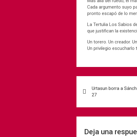
Más allá del ruedo, el ma
Cada argumento suyo par
pronto escapó de lo mera
La Tertulia Los Sabios de
que justifican la existen
Un torero. Un creador. U
Un privilegio escucharlo 
Urtasun borra a Sánch
27
Deja una respu