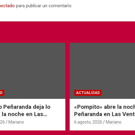
nectado
para publicar un comentario.
D
ACTUALIDAD
o Peñaranda deja lo
«Pompito» abre la noc
 la noche en Las
Peñaranda en Las Vent
026
Mariano
6 agosto, 2026
Mariano