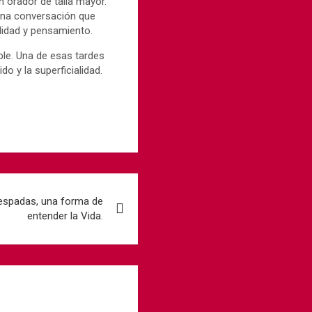
n orador de talla mayor.
 una conversación que
lidad y pensamiento.
able. Una de esas tardes
do y la superficialidad.
espadas, una forma de
entender la Vida.