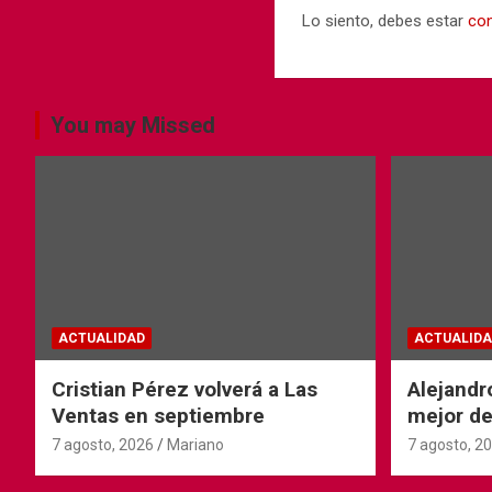
Lo siento, debes estar
co
You may Missed
ACTUALIDAD
ACTUALIDA
Cristian Pérez volverá a Las
Alejandr
Ventas en septiembre
mejor de
Ventas
7 agosto, 2026
Mariano
7 agosto, 2