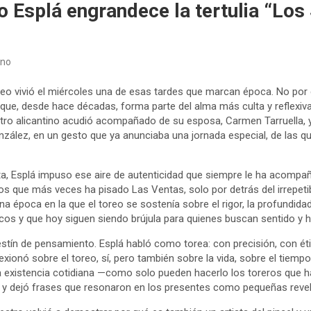
o Esplá engrandece la tertulia “Los
ano
oreo vivió el miércoles una de esas tardes que marcan época. No por 
 que, desde hace décadas, forma parte del alma más culta y reflexiva
tro alicantino acudió acompañado de su esposa, Carmen Tarruella, y
ález, en un gesto que ya anunciaba una jornada especial, de las q
a, Esplá impuso ese aire de autenticidad que siempre le ha acompañ
s que más veces ha pisado Las Ventas, solo por detrás del irrepeti
a época en la que el toreo se sostenía sobre el rigor, la profundidad 
s y que hoy siguen siendo brújula para quienes buscan sentido y hon
estín de pensamiento. Esplá habló como torea: con precisión, con éti
lexionó sobre el toreo, sí, pero también sobre la vida, sobre el tiempo
 existencia cotidiana —como solo pueden hacerlo los toreros que ha
— y dejó frases que resonaron en los presentes como pequeñas reve