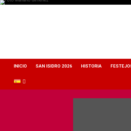
Plaza de Toros
Albacete
Web dedicada a la plaza de Toros de Albacete
INICIO
SAN ISIDRO 2026
HISTORIA
FESTEJO