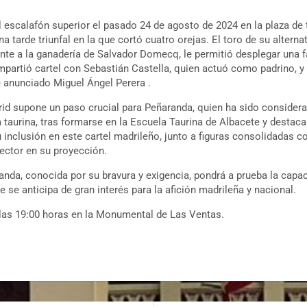
l escalafón superior el pasado 24 de agosto de 2024 en la plaza de
a tarde triunfal en la que cortó cuatro orejas. El toro de su alterna
nte a la ganadería de Salvador Domecq, le permitió desplegar una 
mpartió cartel con Sebastián Castella, quien actuó como padrino, y
e anunciado Miguel Ángel Perera .
id supone un paso crucial para Peñaranda, quien ha sido consider
a taurina, tras formarse en la Escuela Taurina de Albacete y desta
 inclusión en este cartel madrileño, junto a figuras consolidadas
 sector en su proyección.
nda, conocida por su bravura y exigencia, pondrá a prueba la capac
 se anticipa de gran interés para la afición madrileña y nacional.
las 19:00 horas en la Monumental de Las Ventas.