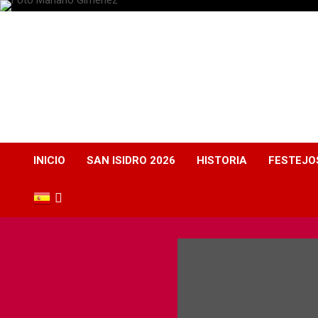
Plaza de Toros
Albacete
Web dedicada a la plaza de Toros de Albacete
INICIO
SAN ISIDRO 2026
HISTORIA
FESTEJO