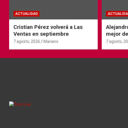
ACTUALIDAD
ACTUALIDA
Cristian Pérez volverá a Las
Alejandr
Ventas en septiembre
mejor de
Ventas
7 agosto, 2026
Mariano
7 agosto, 2