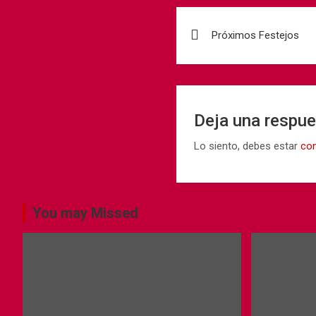
Próximos Festejos
Deja una respu
Lo siento, debes estar
co
You may Missed