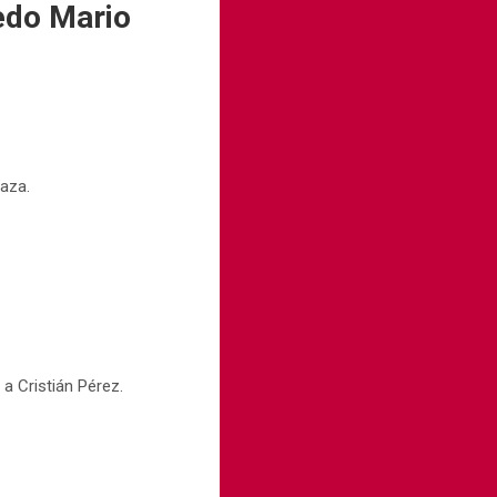
uedo Mario
laza.
 a Cristián Pérez.