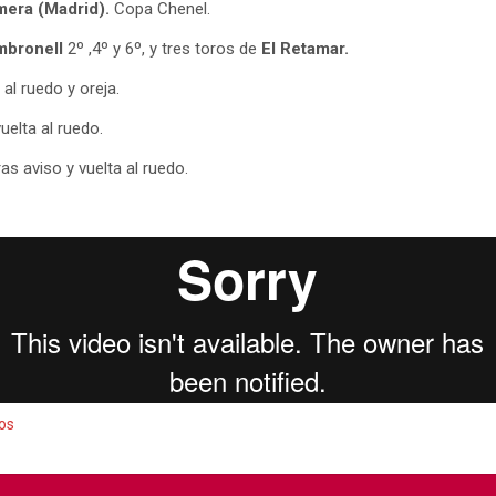
mera (Madrid).
Copa Chenel.
mbronell
2º ,4º y 6º, y tres toros de
El Retamar.
a al ruedo y oreja.
vuelta al ruedo.
ras aviso y vuelta al ruedo.
os