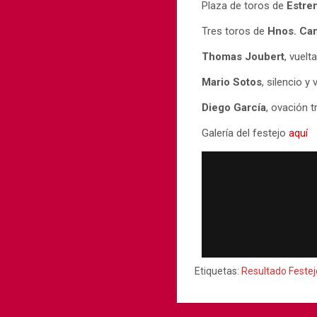
Plaza de toros de
Estre
Tres toros de
Hnos. Ca
Thomas Joubert
, vuelt
Mario Sotos
, silencio y 
Diego García
, ovación t
Galería del festejo
aquí
Etiquetas:
Resultado Festej