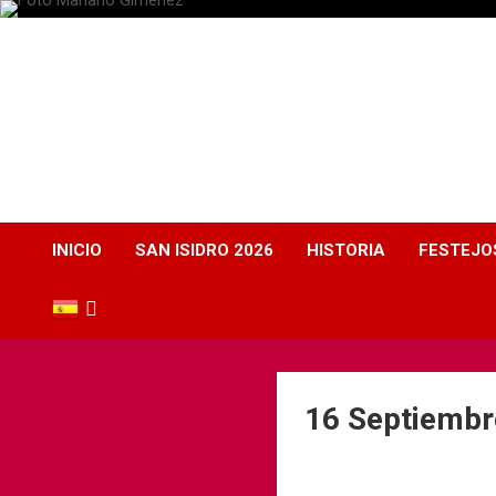
Plaza de Toros
Albacete
Web dedicada a la plaza de Toros de Albacete
INICIO
SAN ISIDRO 2026
HISTORIA
FESTEJO
16 Septiembr