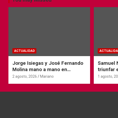
ACTUALIDAD
ACTUALIDA
Jorge Isiegas y José Fernando
Samuel N
Molina mano a mano en
triunfar
Andorra
Tyrosse
2 agosto, 2026
Mariano
1 agosto, 2