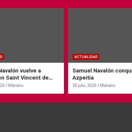
D
ACTUALIDAD
avalón vuelve a
Samuel Navalón conqu
 en Saint Vincent de
Azpeitia
026
Mariano
30 julio, 2026
Mariano