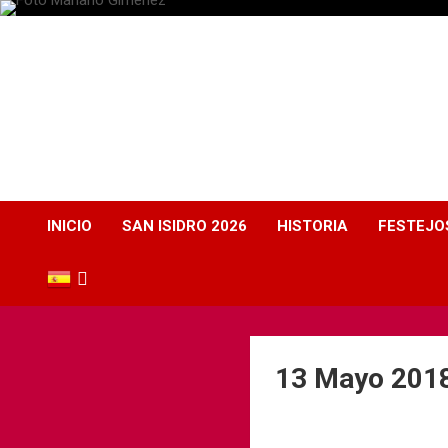
Plaza de Toros
Albacete
Web dedicada a la plaza de Toros de Albacete
INICIO
SAN ISIDRO 2026
HISTORIA
FESTEJO
13 Mayo 201