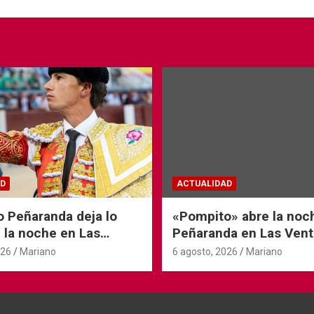
D
ACTUALIDAD
o Peñaranda deja lo
«Pompito» abre la noc
 la noche en Las
Peñaranda en Las Vent
026
Mariano
6 agosto, 2026
Mariano