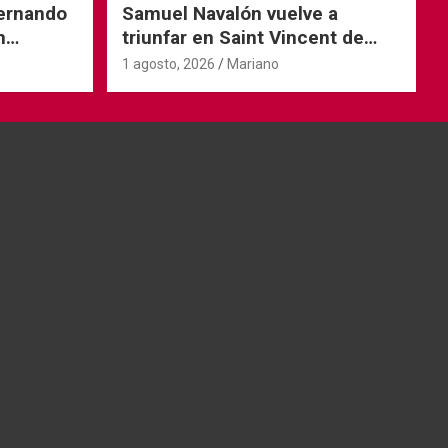
Fernando
Samuel Navalón vuelve a
n
triunfar en Saint Vincent de
Tyrosse
1 agosto, 2026
Mariano