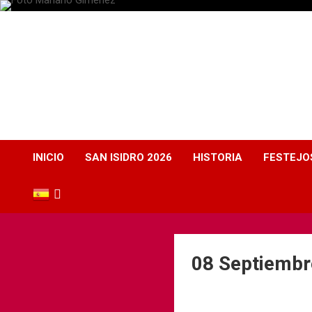
Plaza de Toros
Albacete
Web dedicada a la plaza de Toros de Albacete
INICIO
SAN ISIDRO 2026
HISTORIA
FESTEJO
08 Septiembr