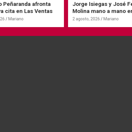
o Peñaranda afronta
Jorge Isiegas y José 
a cita en Las Ventas
Molina mano a mano e
Andorra
026
Mariano
2 agosto, 2026
Mariano